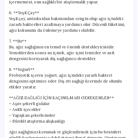
içermemesi, onu sağlıklı bir atıştırmalık yapar.
6. **Yeşil Çay**
Yeşil çay, antioksidan bakımından zengin olup ağız içindeki
zararlı bakterileri azaltmaya yardımcı olur. Düzenli tüketimi,
ağız kokusunu da önlemeye yardımcı olabilir.
7. **Su**
Su, ağız sağlığının en temel ve önemli destekleyicisidir.
Yemeklerden sonra su içmek, ağız içini temizler ve asit
dengesini koruyarak diş sağlığınızı destekler.
8. **Yoğurt**
Probiyotik içeren yoğurt, ağız içindeki yararlı bakteri
dengesini optimize eder. Diş eti sağlığı üzerinde de olumlu
etkiler yaratır.
**AĞIZ SAĞLIĞI İÇİN KAÇINILMASI GEREKENLER**
– Aşırı şekerli gıdalar
– Asitli içecekler
– Yapışkan şekerlemeler
– Sürekli atıştırma alışkanlığı
Ağız sağlığınızı korumak ve güçlendirmek için bu besinleri
günlük beslenmenize dahil etmeyi ihmal etmeyin. Unutmayın,