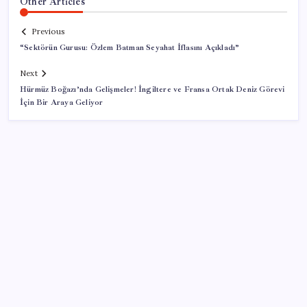
Other Articles
Previous
“Sektörün Gurusu: Özlem Batman Seyahat İflasını Açıkladı”
Next
Hürmüz Boğazı’nda Gelişmeler! İngiltere ve Fransa Ortak Deniz Görevi
İçin Bir Araya Geliyor
SON YAZILAR
Steam Oyuncuları 16 GB VRAM Kapasiteli Ekran
Kartlarına Yöneliyor