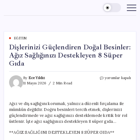
Skip
to
content
EĞITIM
Dişlerinizi Güçlendiren Doğal Besinler:
Ağız Sağlığınızı Destekleyen 8 Süper
Gıda
Dişlerinizi
By
Ece Yıldız
yorumlar kapalı
Güçlendiren
11 Mayıs 2026
2 Min Read
Doğal
Besinler:
Ağız
Ağız ve diş sağlığını korumak, yalnızca düzenli fırçalama ile
Sağlığınızı
mümkün değildir. Doğru besinleri tercih etmek, dişlerinizi
Destekleyen
8
güçlendirmede ve ağız sağlığınızı desteklemede kritik bir rol
Süper
üstlenir. İşte ağız sağlığınızı destekleyen 8 süper gıda…
Gıda
için
**AĞIZ SAĞLIĞINI DESTEKLEYEN 8 SÜPER GIDA**