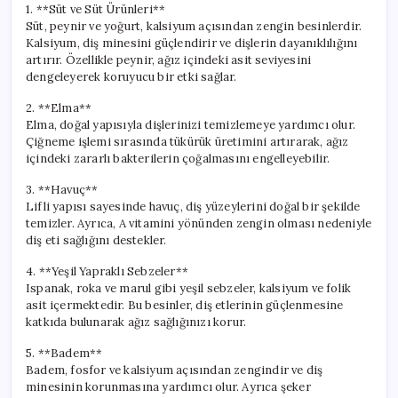
1. **Süt ve Süt Ürünleri**
Süt, peynir ve yoğurt, kalsiyum açısından zengin besinlerdir.
Kalsiyum, diş minesini güçlendirir ve dişlerin dayanıklılığını
artırır. Özellikle peynir, ağız içindeki asit seviyesini
dengeleyerek koruyucu bir etki sağlar.
2. **Elma**
Elma, doğal yapısıyla dişlerinizi temizlemeye yardımcı olur.
Çiğneme işlemi sırasında tükürük üretimini artırarak, ağız
içindeki zararlı bakterilerin çoğalmasını engelleyebilir.
3. **Havuç**
Lifli yapısı sayesinde havuç, diş yüzeylerini doğal bir şekilde
temizler. Ayrıca, A vitamini yönünden zengin olması nedeniyle
diş eti sağlığını destekler.
4. **Yeşil Yapraklı Sebzeler**
Ispanak, roka ve marul gibi yeşil sebzeler, kalsiyum ve folik
asit içermektedir. Bu besinler, diş etlerinin güçlenmesine
katkıda bulunarak ağız sağlığınızı korur.
5. **Badem**
Badem, fosfor ve kalsiyum açısından zengindir ve diş
minesinin korunmasına yardımcı olur. Ayrıca şeker