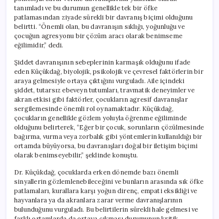
tanımladı ve bu durumun genellikle tek bir öfke
patlamasından ziyade sürekli bir davranış biçimi olduğunu
belirtti. “Önemli olan, bu davranışın sıklığı, yoğunluğu ve
çocuğun agresyonu bir çözüm aracı olarak benimseme
eğilimidir,” dedi.
Şiddet davranışının sebeplerinin karmaşık olduğunu ifade
eden Küçükdağ, biyolojik, psikolojik ve çevresel faktörlerin bir
araya gelmesiyle ortaya çıktığını vurguladı. Aile içindeki
şiddet, tutarsız ebeveyn tutumları, travmatik deneyimler ve
akran etkisi gibi faktörler, çocukların agresif davranışlar
sergilemesinde önemli rol oynamaktadır. Küçükdağ,
çocukların genellikle gözlem yoluyla öğrenme eğiliminde
olduğunu belirterek, “Eğer bir çocuk, sorunların çözülmesinde
bağırma, vurma veya zorbalık gibi yöntemlerin kullanıldığı bir
ortamda büyüyorsa, bu davranışları doğal bir iletişim biçimi
olarak benimseyebilir,” şeklinde konuştu.
Dr. Küçükdağ, çocuklarda erken dönemde bazı önemli
sinyallerin gözlemlenebileceğini ve bunların arasında sık öfke
patlamaları, kurallara karşı yoğun direnç, empati eksikliği ve
hayvanlara ya da akranlara zarar verme davranışlarının
bulunduğunu vurguladı. Bu belirtilerin sürekli hale gelmesi ve
farklı ortamlarda da ortaya çıkması durumunun kritik