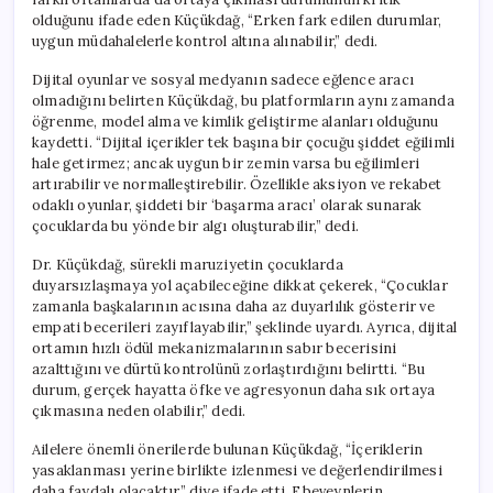
olduğunu ifade eden Küçükdağ, “Erken fark edilen durumlar,
uygun müdahalelerle kontrol altına alınabilir,” dedi.
Dijital oyunlar ve sosyal medyanın sadece eğlence aracı
olmadığını belirten Küçükdağ, bu platformların aynı zamanda
öğrenme, model alma ve kimlik geliştirme alanları olduğunu
kaydetti. “Dijital içerikler tek başına bir çocuğu şiddet eğilimli
hale getirmez; ancak uygun bir zemin varsa bu eğilimleri
artırabilir ve normalleştirebilir. Özellikle aksiyon ve rekabet
odaklı oyunlar, şiddeti bir ‘başarma aracı’ olarak sunarak
çocuklarda bu yönde bir algı oluşturabilir,” dedi.
Dr. Küçükdağ, sürekli maruziyetin çocuklarda
duyarsızlaşmaya yol açabileceğine dikkat çekerek, “Çocuklar
zamanla başkalarının acısına daha az duyarlılık gösterir ve
empati becerileri zayıflayabilir,” şeklinde uyardı. Ayrıca, dijital
ortamın hızlı ödül mekanizmalarının sabır becerisini
azalttığını ve dürtü kontrolünü zorlaştırdığını belirtti. “Bu
durum, gerçek hayatta öfke ve agresyonun daha sık ortaya
çıkmasına neden olabilir,” dedi.
Ailelere önemli önerilerde bulunan Küçükdağ, “İçeriklerin
yasaklanması yerine birlikte izlenmesi ve değerlendirilmesi
daha faydalı olacaktır,” diye ifade etti. Ebeveynlerin