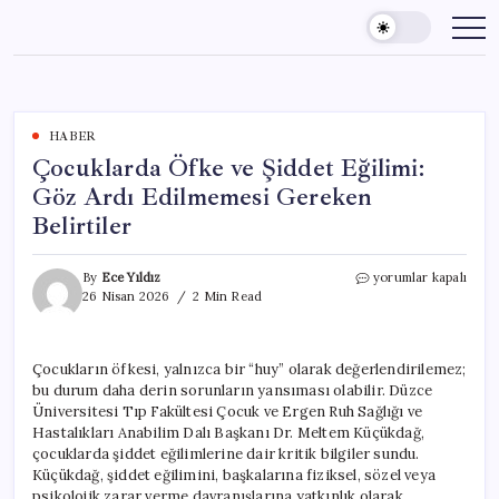
Skip
to
content
HABER
Çocuklarda Öfke ve Şiddet Eğilimi:
Göz Ardı Edilmemesi Gereken
Belirtiler
Çocuklarda
By
Ece Yıldız
yorumlar kapalı
Öfke
26 Nisan 2026
2 Min Read
ve
Şiddet
Eğilimi:
Çocukların öfkesi, yalnızca bir “huy” olarak değerlendirilemez;
Göz
bu durum daha derin sorunların yansıması olabilir. Düzce
Ardı
Edilmemesi
Üniversitesi Tıp Fakültesi Çocuk ve Ergen Ruh Sağlığı ve
Gereken
Hastalıkları Anabilim Dalı Başkanı Dr. Meltem Küçükdağ,
Belirtiler
çocuklarda şiddet eğilimlerine dair kritik bilgiler sundu.
için
Küçükdağ, şiddet eğilimini, başkalarına fiziksel, sözel veya
psikolojik zarar verme davranışlarına yatkınlık olarak