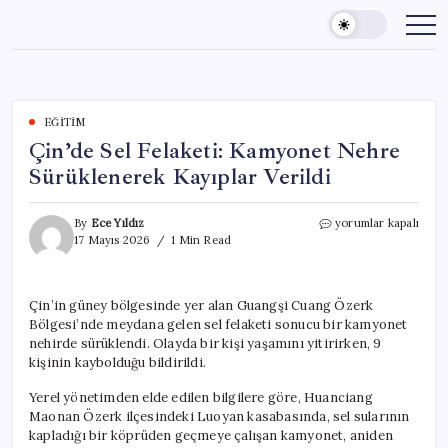
Skip
to
content
EĞITIM
Çin’de Sel Felaketi: Kamyonet Nehre
Sürüklenerek Kayıplar Verildi
Çin’de
By
Ece Yıldız
yorumlar kapalı
Sel
17 Mayıs 2026
1 Min Read
Felaketi:
Kamyonet
Nehre
Çin’in güney bölgesinde yer alan Guangşi Cuang Özerk
Sürüklenerek
Bölgesi’nde meydana gelen sel felaketi sonucu bir kamyonet
Kayıplar
Verildi
nehirde sürüklendi. Olayda bir kişi yaşamını yitirirken, 9
için
kişinin kaybolduğu bildirildi.
Yerel yönetimden elde edilen bilgilere göre, Huanciang
Maonan Özerk ilçesindeki Luoyan kasabasında, sel sularının
kapladığı bir köprüden geçmeye çalışan kamyonet, aniden