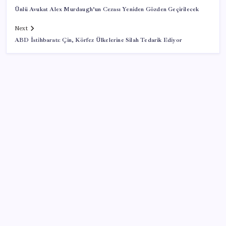
Ünlü Avukat Alex Murdaugh’un Cezası Yeniden Gözden Geçirilecek
Next
ABD İstihbaratı: Çin, Körfez Ülkelerine Silah Tedarik Ediyor
SON YAZILAR
Steam Oyuncuları 16 GB VRAM Kapasiteli Ekran
Kartlarına Yöneliyor
ASUS ProArt GeForce RTX 5090 Duyuruldu: İşte
Özellikleri