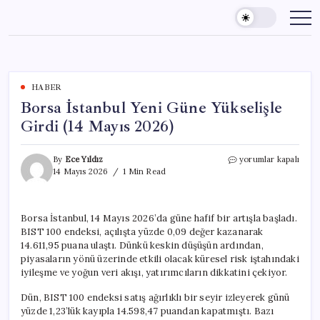
Skip
to
content
HABER
Borsa İstanbul Yeni Güne Yükselişle
Girdi (14 Mayıs 2026)
Borsa
By
Ece Yıldız
yorumlar kapalı
İstanbul
14 Mayıs 2026
1 Min Read
Yeni
Güne
Yükselişle
Borsa İstanbul, 14 Mayıs 2026’da güne hafif bir artışla başladı.
Girdi
BIST 100 endeksi, açılışta yüzde 0,09 değer kazanarak
(14
Mayıs
14.611,95 puana ulaştı. Dünkü keskin düşüşün ardından,
2026)
piyasaların yönü üzerinde etkili olacak küresel risk iştahındaki
için
iyileşme ve yoğun veri akışı, yatırımcıların dikkatini çekiyor.
Dün, BIST 100 endeksi satış ağırlıklı bir seyir izleyerek günü
yüzde 1,23’lük kayıpla 14.598,47 puandan kapatmıştı. Bazı