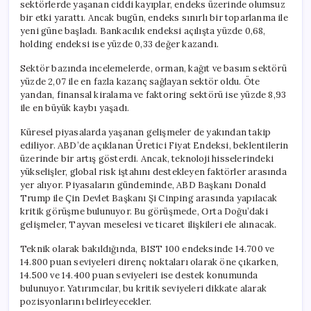
sektörlerde yaşanan ciddi kayıplar, endeks üzerinde olumsuz
bir etki yarattı. Ancak bugün, endeks sınırlı bir toparlanma ile
yeni güne başladı. Bankacılık endeksi açılışta yüzde 0,68,
holding endeksi ise yüzde 0,33 değer kazandı.
Sektör bazında incelemelerde, orman, kağıt ve basım sektörü
yüzde 2,07 ile en fazla kazanç sağlayan sektör oldu. Öte
yandan, finansal kiralama ve faktoring sektörü ise yüzde 8,93
ile en büyük kaybı yaşadı.
Küresel piyasalarda yaşanan gelişmeler de yakından takip
ediliyor. ABD’de açıklanan Üretici Fiyat Endeksi, beklentilerin
üzerinde bir artış gösterdi. Ancak, teknoloji hisselerindeki
yükselişler, global risk iştahını destekleyen faktörler arasında
yer alıyor. Piyasaların gündeminde, ABD Başkanı Donald
Trump ile Çin Devlet Başkanı Şi Cinping arasında yapılacak
kritik görüşme bulunuyor. Bu görüşmede, Orta Doğu’daki
gelişmeler, Tayvan meselesi ve ticaret ilişkileri ele alınacak.
Teknik olarak bakıldığında, BIST 100 endeksinde 14.700 ve
14.800 puan seviyeleri direnç noktaları olarak öne çıkarken,
14.500 ve 14.400 puan seviyeleri ise destek konumunda
bulunuyor. Yatırımcılar, bu kritik seviyeleri dikkate alarak
pozisyonlarını belirleyecekler.