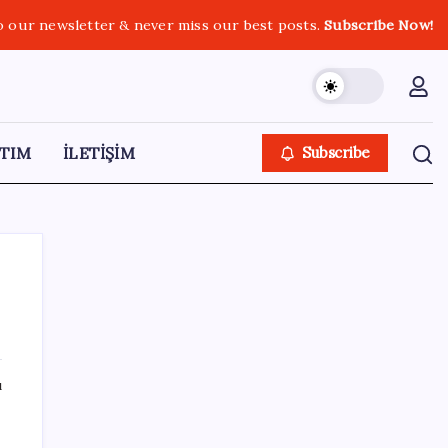
o our newsletter & never miss our best posts.
Subscribe Now!
TIM
İLETİŞİM
Subscribe
SON YAZILAR
ı
AÖL 3. Dönem sınav sonuçları açıklandı
mı? Açık Öğretim Lisesi sınav sonuçları