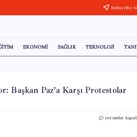
Subscribe t
ĞİTİM
EKONOMİ
SAĞLIK
TEKNOLOJİ
TANI
yor: Başkan Paz’a Karşı Protestolar
Bolivya’da
yorumlar kapal
İstifa
Talepleri
Artıyor: