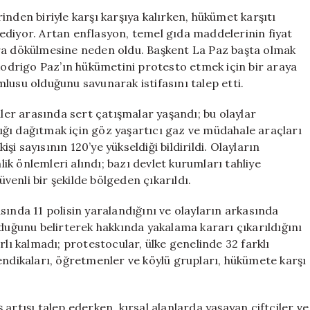
Başkan
nden biriyle karşı karşıya kalırken, hükümet karşıtı
Paz’a
ediyor. Artan enflasyon, temel gıda maddelerinin fiyat
Karşı
klara dökülmesine neden oldu. Başkent La Paz başta olmak
Protestolar
 Rodrigo Paz’ın hükümetini protesto etmek için bir araya
Büyüyor
lusu olduğunu savunarak istifasını talep etti.
için
iler arasında sert çatışmalar yaşandı; bu olaylar
alığı dağıtmak için göz yaşartıcı gaz ve müdahale araçları
işi sayısının 120’ye yükseldiği bildirildi. Olayların
k önlemleri alındı; bazı devlet kurumları tahliye
üvenli bir şekilde bölgeden çıkarıldı.
sında 11 polisin yaralandığını ve olayların arkasında
nduğunu belirterek hakkında yakalama kararı çıkarıldığını
rlı kalmadı; protestocular, ülke genelinde 32 farklı
endikaları, öğretmenler ve köylü grupları, hükümete karşı
artışı talep ederken, kırsal alanlarda yaşayan çiftçiler ve