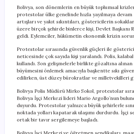
Bolivya, son dönemlerin en büyük toplumsal krizleri
protestolar ülke genelinde hızla yayılmaya devam 
artışları ve yakıt sıkıntıları, göstericilerin soka
üzere birçok şehirde binlerce kişi, Devlet Başkanı
geldi. Eylemciler, hükümetin ekonomik krizin sorum
Protestolar sırasında güvenlik güçleri ile gösteric
neticesinde çok sayıda kişi yaralandı. Polis, kalab
kullandı. Son gelişmelerle birlikte gözaltına alınan k
büyümesini önlemek amacıyla başkentte sıkı güvenli
edilirken, üst düzey bürokratlar ve milletvekilleri g
Bolivya Polis Müdürü Mirko Sokol, protestolar sıra
Bolivya İşçi Merkezi lideri Mario Argollo’nun bulu
duyurdu. Protestolar yalnızca büyük şehirlerle sını
noktada yolları kapatarak ulaşımı durdurdu. İşçi s
ortak bir tavır sergilemeye başladı.
Bolivya İşçi Merkezi ve öğretmen sendikaları, maaş 