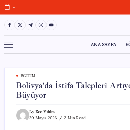
Skip
-
to
content
https://www.facebook.com/
https://twitter.com/
https://t.me/
https://www.instagram.com/
https://youtube.com/
ANA SAYFA
E
EĞITIM
Bolivya’da İstifa Talepleri Artı
Büyüyor
By
Ece Yıldız
20 Mayıs 2026
2 Min Read