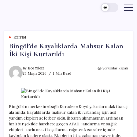
Skip
to
content
EĞITIM
Bingöl’de Kayalıklarda Mahsur Kalan
İki Kişi Kurtarıldı
Bingöl’de
By
Ece Yıldız
yorumlar kapalı
Kayalıklarda
25 Mayıs 2026
1 Min Read
Mahsur
Kalan
İki
Kişi
Kurtarıldı
için
Bingöl’ün merkezine bağlı Kurudere Köyü yakınlarındaki baraj
alanında, kayalıklarda mahsur kalan iki vatandaş için acil
yardım ekipleri seferber oldu. İhbarın alınmasının ardından
hızlı bir şekilde harekete geçen AFAD, jandarma ve sağlık
ekipleri, zorlu arazi koşullarına rağmen kısa süre içinde
kaybolan kişilere ulaştı. Ekiplerin titiz çalışması sayesinde,