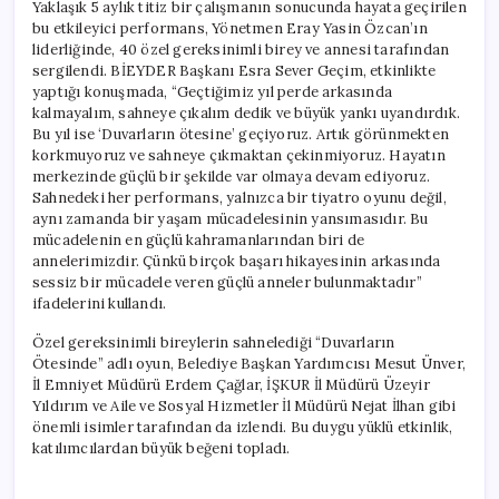
Yaklaşık 5 aylık titiz bir çalışmanın sonucunda hayata geçirilen
bu etkileyici performans, Yönetmen Eray Yasin Özcan’ın
liderliğinde, 40 özel gereksinimli birey ve annesi tarafından
sergilendi. BİEYDER Başkanı Esra Sever Geçim, etkinlikte
yaptığı konuşmada, “Geçtiğimiz yıl perde arkasında
kalmayalım, sahneye çıkalım dedik ve büyük yankı uyandırdık.
Bu yıl ise ‘Duvarların ötesine’ geçiyoruz. Artık görünmekten
korkmuyoruz ve sahneye çıkmaktan çekinmiyoruz. Hayatın
merkezinde güçlü bir şekilde var olmaya devam ediyoruz.
Sahnedeki her performans, yalnızca bir tiyatro oyunu değil,
aynı zamanda bir yaşam mücadelesinin yansımasıdır. Bu
mücadelenin en güçlü kahramanlarından biri de
annelerimizdir. Çünkü birçok başarı hikayesinin arkasında
sessiz bir mücadele veren güçlü anneler bulunmaktadır”
ifadelerini kullandı.
Özel gereksinimli bireylerin sahnelediği “Duvarların
Ötesinde” adlı oyun, Belediye Başkan Yardımcısı Mesut Ünver,
İl Emniyet Müdürü Erdem Çağlar, İŞKUR İl Müdürü Üzeyir
Yıldırım ve Aile ve Sosyal Hizmetler İl Müdürü Nejat İlhan gibi
önemli isimler tarafından da izlendi. Bu duygu yüklü etkinlik,
katılımcılardan büyük beğeni topladı.