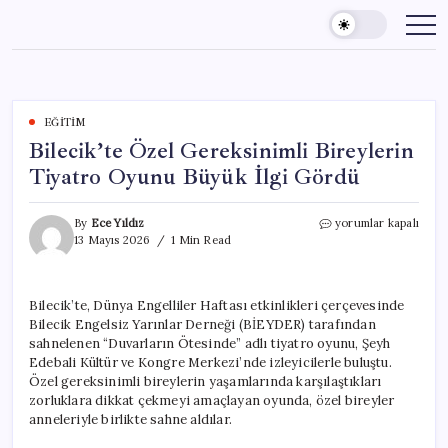
Skip
to
content
EĞITIM
Bilecik’te Özel Gereksinimli Bireylerin
Tiyatro Oyunu Büyük İlgi Gördü
Bilecik’te
By
Ece Yıldız
yorumlar kapalı
Özel
13 Mayıs 2026
1 Min Read
Gereksinimli
Bireylerin
Tiyatro
Bilecik’te, Dünya Engelliler Haftası etkinlikleri çerçevesinde
Oyunu
Bilecik Engelsiz Yarınlar Derneği (BİEYDER) tarafından
Büyük
İlgi
sahnelenen “Duvarların Ötesinde” adlı tiyatro oyunu, Şeyh
Gördü
Edebali Kültür ve Kongre Merkezi’nde izleyicilerle buluştu.
için
Özel gereksinimli bireylerin yaşamlarında karşılaştıkları
zorluklara dikkat çekmeyi amaçlayan oyunda, özel bireyler
anneleriyle birlikte sahne aldılar.