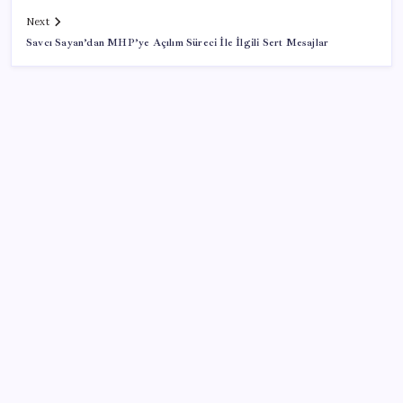
Next
Savcı Sayan’dan MHP’ye Açılım Süreci İle İlgili Sert Mesajlar
SON YAZILAR
Konutlar Ekim 2026’da tamam
İş Bankası’nda üst yönetim değişikliği
Mahkemeden Beyaz Saray’daki balo salonu projesine
durdurma kararı
Huawei Nova 16 SE 8500mAh Batarya ve Uydu