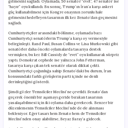
gelmesini sağladı. Oylamada, 50 senatör “evet”, 47 senatör ise
Ayrılığı
“hayır” oyu kullandı. Bu sonuç, Trump’ın İran’a karşı askeri
için
güç kullanabilmesi için Kongre onayının zorunlu hale
gelmesini hedefleyen tasarının ilk kez Senato’dan geçmesini
sağladı.
Cumhuriyetçiler arasındaki bölünme, oylamada bazı
Cumhuriyetçi senatörlerin Trump’a karşı oy vermesiyle
belirginleşti. Rand Paul, Susan Collins ve Lisa Murkowski gibi
senatörler daha önceki oylamalarda tasarıya destek
vermişken, bu kez Bill Cassidy de “evet” oyu kullanarak sürpriz
yaptı. Demokrat cephede ise yalnızca John Fetterman,
tasarıya karşı çıkan tek senatör olarak dikkat çekti.
Cumhuriyetçi çoğunluğa sahip Senato’daki bu durum, İran
konusundaki farklı görüşlerin parti içinde ne denli
derinleştiğini gösterdi.
Şimdi gözler Temsilciler Meclisi’ne çevrildi. Senato’dan
geçerek önemli bir aşamayı geride bırakan tasarının
yasalaşabilmesi için iki oylama daha gerekecek. Benzer bir
düzenlemenin Temsilciler Meclisi’nde de ele alınması
bekleniyor. Eğer tasarı hem Senato hem de Temsilciler
Meclisi’nden onay alabilirse, Beyaz Saray’a gidecek.