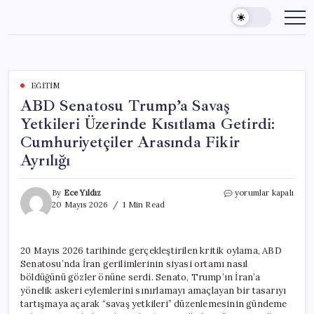
Skip
to
content
EĞITIM
ABD Senatosu Trump’a Savaş
Yetkileri Üzerinde Kısıtlama Getirdi:
Cumhuriyetçiler Arasında Fikir
Ayrılığı
ABD
By
Ece Yıldız
yorumlar kapalı
Senatosu
20 Mayıs 2026
1 Min Read
Trump’a
Savaş
Yetkileri
20 Mayıs 2026 tarihinde gerçekleştirilen kritik oylama, ABD
Üzerinde
Senatosu’nda İran gerilimlerinin siyasi ortamı nasıl
Kısıtlama
Getirdi:
böldüğünü gözler önüne serdi. Senato, Trump’ın İran’a
Cumhuriyetçiler
yönelik askeri eylemlerini sınırlamayı amaçlayan bir tasarıyı
Arasında
tartışmaya açarak “savaş yetkileri” düzenlemesinin gündeme
Fikir