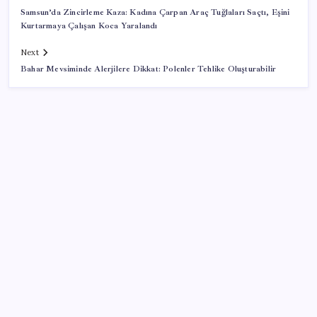
Samsun’da Zincirleme Kaza: Kadına Çarpan Araç Tuğlaları Saçtı, Eşini
Kurtarmaya Çalışan Koca Yaralandı
Next
Bahar Mevsiminde Alerjilere Dikkat: Polenler Tehlike Oluşturabilir
SON YAZILAR
AÖL 3. Dönem sınav sonuçları açıklandı mı? Açık
Öğretim Lisesi sınav sonuçları nasıl ve nereden
öğrenilir?
WhatsApp’ta hesap krizi; milyonlarca kişinin hesabı