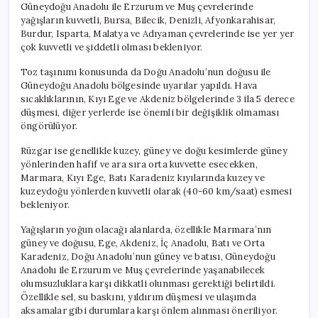
Güneydoğu Anadolu ile Erzurum ve Muş çevrelerinde
yağışların kuvvetli, Bursa, Bilecik, Denizli, Afyonkarahisar,
Burdur, Isparta, Malatya ve Adıyaman çevrelerinde ise yer yer
çok kuvvetli ve şiddetli olması bekleniyor.
Toz taşınımı konusunda da Doğu Anadolu’nun doğusu ile
Güneydoğu Anadolu bölgesinde uyarılar yapıldı. Hava
sıcaklıklarının, Kıyı Ege ve Akdeniz bölgelerinde 3 ila 5 derece
düşmesi, diğer yerlerde ise önemli bir değişiklik olmaması
öngörülüyor.
Rüzgar ise genellikle kuzey, güney ve doğu kesimlerde güney
yönlerinden hafif ve ara sıra orta kuvvette esecekken,
Marmara, Kıyı Ege, Batı Karadeniz kıyılarında kuzey ve
kuzeydoğu yönlerden kuvvetli olarak (40-60 km/saat) esmesi
bekleniyor.
Yağışların yoğun olacağı alanlarda, özellikle Marmara’nın
güney ve doğusu, Ege, Akdeniz, İç Anadolu, Batı ve Orta
Karadeniz, Doğu Anadolu’nun güney ve batısı, Güneydoğu
Anadolu ile Erzurum ve Muş çevrelerinde yaşanabilecek
olumsuzluklara karşı dikkatli olunması gerektiği belirtildi.
Özellikle sel, su baskını, yıldırım düşmesi ve ulaşımda
aksamalar gibi durumlara karşı önlem alınması öneriliyor.