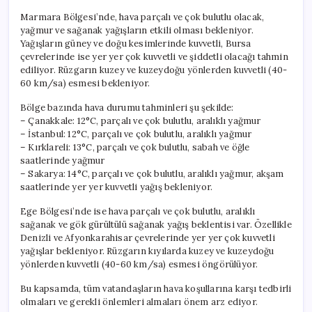
Marmara Bölgesi’nde, hava parçalı ve çok bulutlu olacak,
yağmur ve sağanak yağışların etkili olması bekleniyor.
Yağışların güney ve doğu kesimlerinde kuvvetli, Bursa
çevrelerinde ise yer yer çok kuvvetli ve şiddetli olacağı tahmin
ediliyor. Rüzgarın kuzey ve kuzeydoğu yönlerden kuvvetli (40-
60 km/sa) esmesi bekleniyor.
Bölge bazında hava durumu tahminleri şu şekilde:
– Çanakkale: 12°C, parçalı ve çok bulutlu, aralıklı yağmur
– İstanbul: 12°C, parçalı ve çok bulutlu, aralıklı yağmur
– Kırklareli: 13°C, parçalı ve çok bulutlu, sabah ve öğle
saatlerinde yağmur
– Sakarya: 14°C, parçalı ve çok bulutlu, aralıklı yağmur, akşam
saatlerinde yer yer kuvvetli yağış bekleniyor.
Ege Bölgesi’nde ise hava parçalı ve çok bulutlu, aralıklı
sağanak ve gök gürültülü sağanak yağış beklentisi var. Özellikle
Denizli ve Afyonkarahisar çevrelerinde yer yer çok kuvvetli
yağışlar bekleniyor. Rüzgarın kıyılarda kuzey ve kuzeydoğu
yönlerden kuvvetli (40-60 km/sa) esmesi öngörülüyor.
Bu kapsamda, tüm vatandaşların hava koşullarına karşı tedbirli
olmaları ve gerekli önlemleri almaları önem arz ediyor.