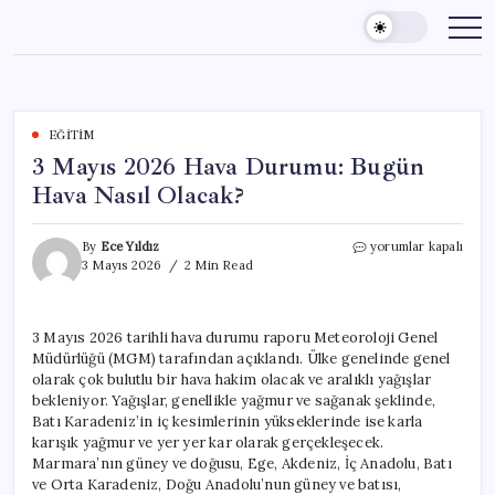
Skip
to
content
EĞITIM
3 Mayıs 2026 Hava Durumu: Bugün
Hava Nasıl Olacak?
3
By
Ece Yıldız
yorumlar kapalı
Mayıs
3 Mayıs 2026
2 Min Read
2026
Hava
Durumu:
3 Mayıs 2026 tarihli hava durumu raporu Meteoroloji Genel
Bugün
Müdürlüğü (MGM) tarafından açıklandı. Ülke genelinde genel
Hava
Nasıl
olarak çok bulutlu bir hava hakim olacak ve aralıklı yağışlar
Olacak?
bekleniyor. Yağışlar, genellikle yağmur ve sağanak şeklinde,
için
Batı Karadeniz’in iç kesimlerinin yükseklerinde ise karla
karışık yağmur ve yer yer kar olarak gerçekleşecek.
Marmara’nın güney ve doğusu, Ege, Akdeniz, İç Anadolu, Batı
ve Orta Karadeniz, Doğu Anadolu’nun güney ve batısı,