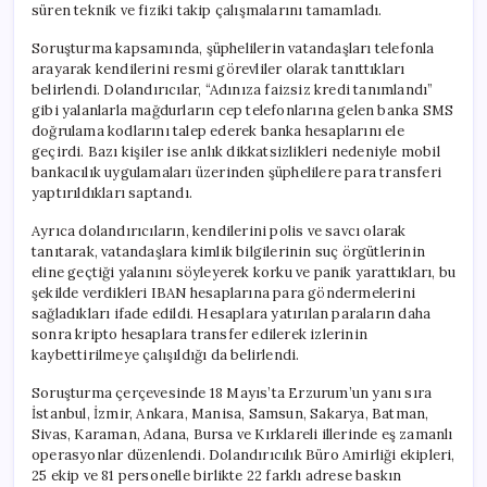
süren teknik ve fiziki takip çalışmalarını tamamladı.
Soruşturma kapsamında, şüphelilerin vatandaşları telefonla
arayarak kendilerini resmi görevliler olarak tanıttıkları
belirlendi. Dolandırıcılar, “Adınıza faizsiz kredi tanımlandı”
gibi yalanlarla mağdurların cep telefonlarına gelen banka SMS
doğrulama kodlarını talep ederek banka hesaplarını ele
geçirdi. Bazı kişiler ise anlık dikkatsizlikleri nedeniyle mobil
bankacılık uygulamaları üzerinden şüphelilere para transferi
yaptırıldıkları saptandı.
Ayrıca dolandırıcıların, kendilerini polis ve savcı olarak
tanıtarak, vatandaşlara kimlik bilgilerinin suç örgütlerinin
eline geçtiği yalanını söyleyerek korku ve panik yarattıkları, bu
şekilde verdikleri IBAN hesaplarına para göndermelerini
sağladıkları ifade edildi. Hesaplara yatırılan paraların daha
sonra kripto hesaplara transfer edilerek izlerinin
kaybettirilmeye çalışıldığı da belirlendi.
Soruşturma çerçevesinde 18 Mayıs’ta Erzurum’un yanı sıra
İstanbul, İzmir, Ankara, Manisa, Samsun, Sakarya, Batman,
Sivas, Karaman, Adana, Bursa ve Kırklareli illerinde eş zamanlı
operasyonlar düzenlendi. Dolandırıcılık Büro Amirliği ekipleri,
25 ekip ve 81 personelle birlikte 22 farklı adrese baskın