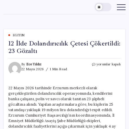
Skip
to
content
EĞITIM
12 İlde Dolandırıcılık Çetesi Çökertildi:
23 Gözaltı
12
By
Ece Yıldız
yorumlar kapalı
İlde
22 Mayıs 2026
1 Min Read
Dolandırıcılık
Çetesi
Çökertildi:
22 Mayıs 2026 tarihinde Erzurum merkezli olarak
23
gerçekleştirilen dolandırıcılık operasyonunda, kendilerini
Gözaltı
için
banka çalışanı, polis ve savcı olarak tanıtan 23 şüpheli
gözaltına alındı. Yapılan araştırmalara göre, bu kişilerin 25
vatandaşı yaklaşık 19 milyon lira dolandırdığı tespit edildi.
Erzurum Cumhuriyet Başsavcılığı’nın koordinasyonunda, İl
Emniyet Müdürlüğü Asayiş Şube Müdürlüğü ekipleri,
dolandırıcılık faaliyetlerini açığa çıkarmak için yaklaşık 4 ay