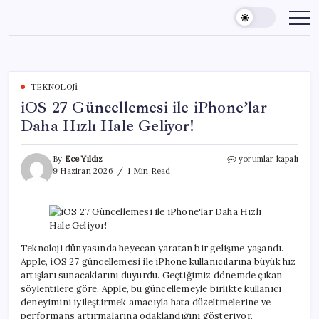
Skip
to
content
TEKNOLOJI
iOS 27 Güncellemesi ile iPhone’lar
Daha Hızlı Hale Geliyor!
iOS
By
Ece Yıldız
yorumlar kapalı
27
9 Haziran 2026
1 Min Read
Güncellemesi
ile
iPhone’lar
Daha
Hızlı
Hale
Teknoloji dünyasında heyecan yaratan bir gelişme yaşandı.
Geliyor!
Apple, iOS 27 güncellemesi ile iPhone kullanıcılarına büyük hız
için
artışları sunacaklarını duyurdu. Geçtiğimiz dönemde çıkan
söylentilere göre, Apple, bu güncellemeyle birlikte kullanıcı
deneyimini iyileştirmek amacıyla hata düzeltmelerine ve
performans artırmalarına odaklandığını gösteriyor.