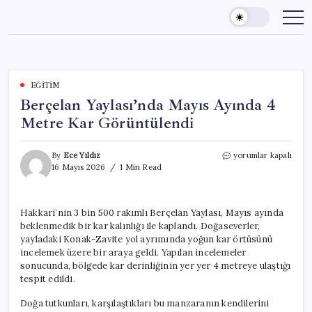
Skip
to
content
EĞITIM
Berçelan Yaylası’nda Mayıs Ayında 4
Metre Kar Görüntülendi
Berçelan
By
Ece Yıldız
yorumlar kapalı
Yaylası’nda
16 Mayıs 2026
1 Min Read
Mayıs
Ayında
4
Hakkari’nin 3 bin 500 rakımlı Berçelan Yaylası, Mayıs ayında
Metre
beklenmedik bir kar kalınlığı ile kaplandı. Doğaseverler,
Kar
Görüntülendi
yayladaki Konak-Zavite yol ayrımında yoğun kar örtüsünü
için
incelemek üzere bir araya geldi. Yapılan incelemeler
sonucunda, bölgede kar derinliğinin yer yer 4 metreye ulaştığı
tespit edildi.
Doğa tutkunları, karşılaştıkları bu manzaranın kendilerini